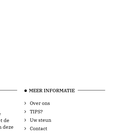
MEER INFORMATIE
Over ons
TIPS?
e
Uw steun
t de
n deze
Contact