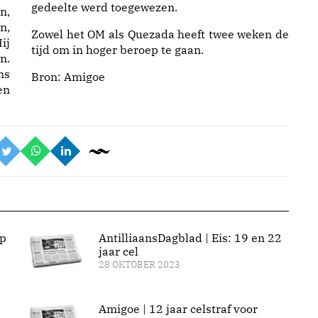
gedeelte werd toegewezen.
n,
n,
Zowel het OM als Quezada heeft twee weken de
ij
tijd om in hoger beroep te gaan.
n.
ns
Bron:
Amigoe
en
op
AntilliaansDagblad | Eis: 19 en 22
jaar cel
28 OKTOBER 2023
Amigoe | 12 jaar celstraf voor