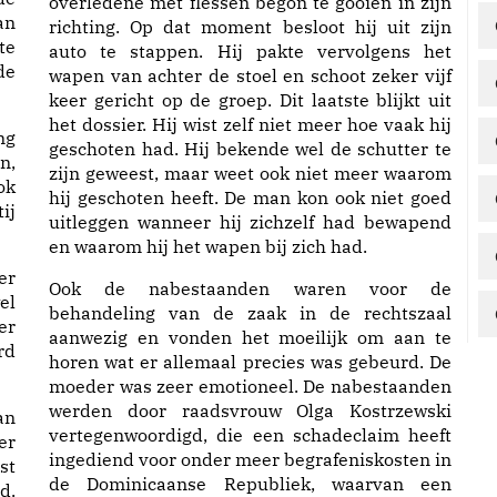
overledene met flessen begon te gooien in zijn
an
richting. Op dat moment besloot hij uit zijn
te
auto te stappen. Hij pakte vervolgens het
de
wapen van achter de stoel en schoot zeker vijf
keer gericht op de groep. Dit laatste blijkt uit
het dossier. Hij wist zelf niet meer hoe vaak hij
ng
geschoten had. Hij bekende wel de schutter te
n,
zijn geweest, maar weet ook niet meer waarom
ok
hij geschoten heeft. De man kon ook niet goed
ij
uitleggen wanneer hij zichzelf had bewapend
en waarom hij het wapen bij zich had.
er
Ook de nabestaanden waren voor de
el
behandeling van de zaak in de rechtszaal
er
aanwezig en vonden het moeilijk om aan te
rd
horen wat er allemaal precies was gebeurd. De
moeder was zeer emotioneel. De nabestaanden
werden door raadsvrouw Olga Kostrzewski
an
vertegenwoordigd, die een schadeclaim heeft
er
ingediend voor onder meer begrafeniskosten in
st
de Dominicaanse Republiek, waarvan een
d.