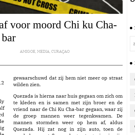
raf voor moord Chi ku Cha-
bar
AMIGOE
,
MEDIA
,
CURAÇAO
gewaarschuwd dat zij hem niet meer op straat
12
wilden zien.
Quezada is hierna naar huis gegaan om zich om
ly
te kleden en is samen met zijn broer en de
lf
vriend naar de Chi Ku Cha-bar gegaan, waar zij
rd
de groep mannen weer tegenkwamen. De
de
mannen stormden weer op hem af, aldus
ig
Quezada. Hij zat nog in zijn auto, toen de
de