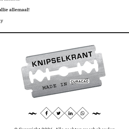
llie allemaal!
dy