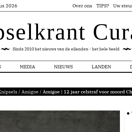
us 2026
Over ons
TIPS?
Uw steu
pselkrant Cur
Sinds 2010 het nieuws van de eilanden - het hele beeld
S
MEDIA
NIEUWS
LANDEN
Knipsels
/
Amigoe
/
Amigoe | 12 jaar celstraf voor moord C