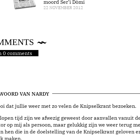
moord Ser’i Dòmi
22 NOVEMBER 2012
MMENTS
jn 0 comments
 WOORD VAN NARDY
i dat jullie weer met zo velen de Knipselkrant bezoeken.
lopen tijd zijn we afwezig geweest door aanvallen vanuit d
or op mij als persoon, maar gelukkig zijn we weer terug me
n hen die in de doelstelling van de Knipselkrant geloven e
jk maken.