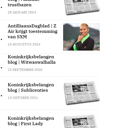
.
trustbazen
28 JANUARI 2024
AntilliaansDagblad | Z
Air krijgt toestemming
.
van SXM
10 AUGUSTUS 2024
Koninkrijksbelangen
blog | Witwaswalhalla
.
23 SEPTEMBER 2020
Koninkrijksbelangen
blog | Sublicenties
.
13 OKTOBER 2021
Koninkrijksbelangen
blog | First Lady
.