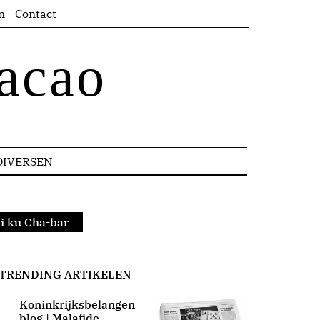
n
Contact
acao
DIVERSEN
hi ku Cha-bar
TRENDING ARTIKELEN
Koninkrijksbelangen
blog | Malafide