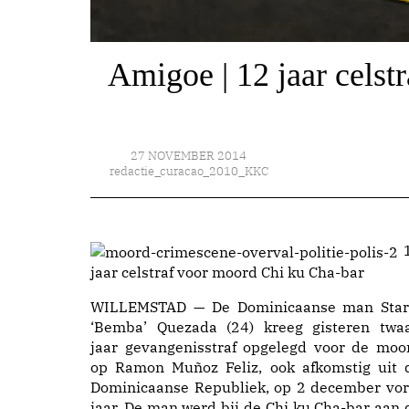
Amigoe | 12 jaar celst
27 NOVEMBER 2014
redactie_curacao_2010_KKC
jaar celstraf voor moord Chi ku Cha-bar
WILLEMSTAD — De Dominicaanse man Star
‘Bemba’ Quezada (24) kreeg gisteren twaa
jaar gevangenisstraf opgelegd voor de moo
op Ramon Muñoz Feliz, ook afkomstig uit 
Dominicaanse Republiek, op 2 december vor
jaar. De man werd bij de Chi ku Cha-bar aan 