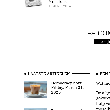
Ministerie
13 APRIL 2014
CO
Er zi
LAATSTE ARTIKELEN
EEN
Democracy now! |
Wat moo
Friday, March 21,
2025
De afge
goksect
hulp va
mogeli