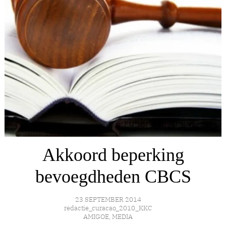
Akkoord beperking
bevoegdheden CBCS
23 SEPTEMBER 2014
redactie_curacao_2010_KKC
AMIGOE
,
MEDIA