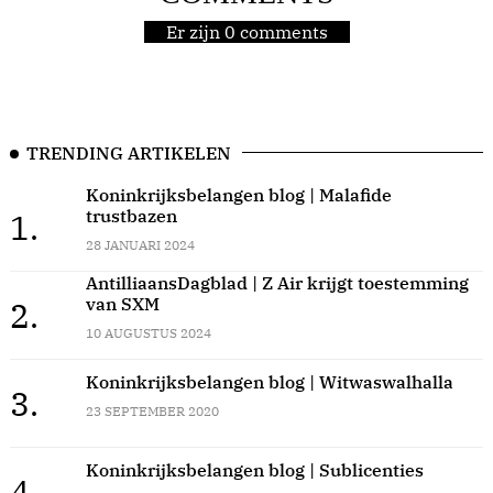
Er zijn 0 comments
TRENDING ARTIKELEN
Koninkrijksbelangen blog | Malafide
trustbazen
1.
28 JANUARI 2024
AntilliaansDagblad | Z Air krijgt toestemming
van SXM
2.
10 AUGUSTUS 2024
Koninkrijksbelangen blog | Witwaswalhalla
3.
23 SEPTEMBER 2020
Koninkrijksbelangen blog | Sublicenties
4.