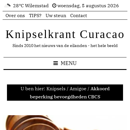
28°C Wilemstad
woensdag, 5 augustus 2026
Over ons
TIPS?
Uw steun
Contact
Knipselkrant Curacao
Sinds 2010 het nieuws van de eilanden - het hele beeld
MENU
U ben hier:
Knipsels
/
Amigoe
/
Akkoord
beperking bevoegdheden CBCS