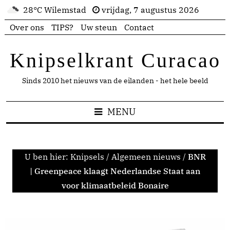
28°C Wilemstad
vrijdag, 7 augustus 2026
Over ons
TIPS?
Uw steun
Contact
Knipselkrant Curacao
Sinds 2010 het nieuws van de eilanden - het hele beeld
MENU
U ben hier:
Knipsels
/
Algemeen nieuws
/
BNR
| Greenpeace klaagt Nederlandse Staat aan
voor klimaatbeleid Bonaire