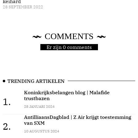
keihard
28 SEPTEMBER 2022
COMMENTS
Er zijn 0 comments
TRENDING ARTIKELEN
Koninkrijksbelangen blog | Malafide
trustbazen
1.
28 JANUARI 2024
AntilliaansDagblad | Z Air krijgt toestemming
van SXM
2.
10 AUGUSTUS 2024