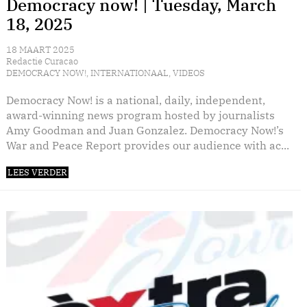
Democracy now! | Tuesday, March
18, 2025
18 MAART 2025
Redactie Curacao
DEMOCRACY NOW!
,
INTERNATIONAAL
,
VIDEOS
Democracy Now! is a national, daily, independent,
award-winning news program hosted by journalists
Amy Goodman and Juan Gonzalez. Democracy Now!’s
War and Peace Report provides our audience with ac...
LEES VERDER