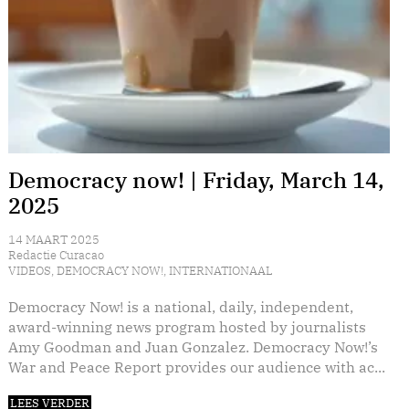
Democracy now! | Friday, March 14,
2025
14 MAART 2025
Redactie Curacao
VIDEOS
,
DEMOCRACY NOW!
,
INTERNATIONAAL
Democracy Now! is a national, daily, independent,
award-winning news program hosted by journalists
Amy Goodman and Juan Gonzalez. Democracy Now!’s
War and Peace Report provides our audience with ac...
LEES VERDER