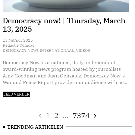
Democracy now! | Thursday, March
13, 2025
13 MAART 2025
Redactie Curacao
DEMOCRACY NOW!
,
INTERNATIONAAL
,
VIDEOS
Democracy Now! is a national, daily, independent,
award-winning news program hosted by journalists
Amy Goodman and Juan Gonzalez. Democracy Now!’s
War and Peace Report provides our audience with ac...
LEES VERDER
1
2
…
7374
TRENDING ARTIKELEN