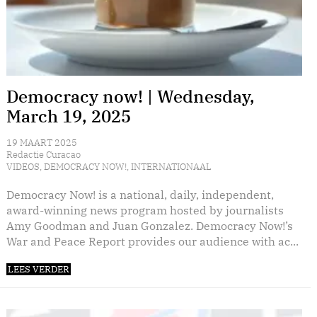
Democracy now! | Wednesday,
March 19, 2025
19 MAART 2025
Redactie Curacao
VIDEOS
,
DEMOCRACY NOW!
,
INTERNATIONAAL
Democracy Now! is a national, daily, independent,
award-winning news program hosted by journalists
Amy Goodman and Juan Gonzalez. Democracy Now!’s
War and Peace Report provides our audience with ac...
LEES VERDER