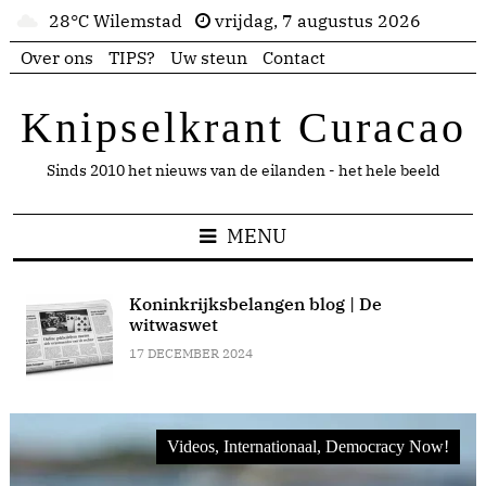
28°C Wilemstad
vrijdag, 7 augustus 2026
Over ons
TIPS?
Uw steun
Contact
Knipselkrant Curacao
Sinds 2010 het nieuws van de eilanden - het hele beeld
MENU
Koninkrijksbelangen blog | De
witwaswet
17 DECEMBER 2024
Videos, Internationaal, Democracy Now!