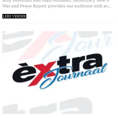
Amy Goodman and Juan Gonzalez. Democracy Now!’s
War and Peace Report provides our audience with ac...
LEES VERDER