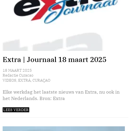
Extra | Journaal 18 maart 2025
18 MAART 2025
Redactie Curacao
VIDEOS
,
EXTRÁ
,
CURAÇAO
Elke werkdag het laatste nieuws van Extra, nu ook in
het Nederlands. Bron: Extra
LEES VERDER