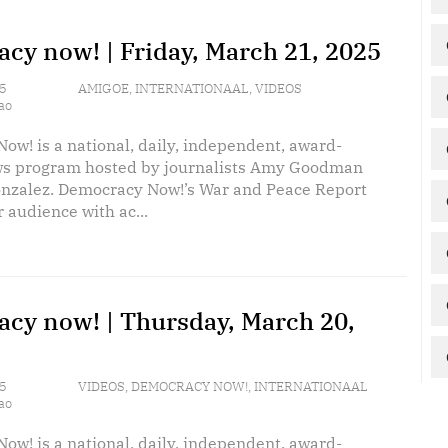
cy now! | Friday, March 21, 2025
5
AMIGOE
,
INTERNATIONAAL
,
VIDEOS
ao
ow! is a national, daily, independent, award-
s program hosted by journalists Amy Goodman
nzalez. Democracy Now!’s War and Peace Report
 audience with ac...
cy now! | Thursday, March 20,
5
VIDEOS
,
DEMOCRACY NOW!
,
INTERNATIONAAL
ao
ow! is a national, daily, independent, award-