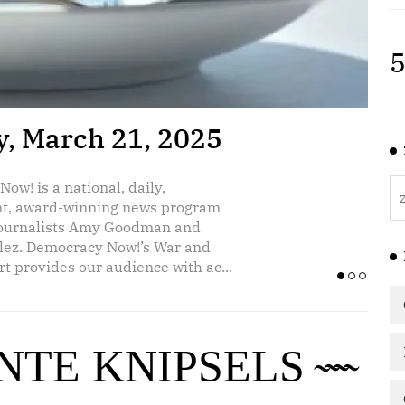
5
day, March 20, 2025
y, March 21, 2025
Ex
Re
ow! is a national, daily,
ow! is a national, daily,
2
t, award-winning news program
t, award-winning news program
journalists Amy Goodman and
journalists Amy Goodman and
lez. Democracy Now!’s War and
lez. Democracy Now!’s War and
t provides our audience with ac...
t provides our audience with ac...
NTE KNIPSELS