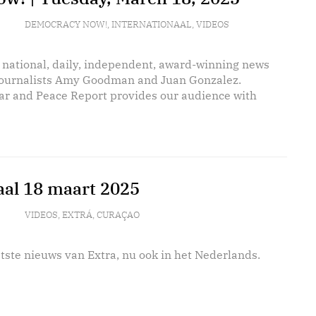
DEMOCRACY NOW!
,
INTERNATIONAAL
,
VIDEOS
 national, daily, independent, award-winning news
journalists Amy Goodman and Juan Gonzalez.
r and Peace Report provides our audience with
aal 18 maart 2025
VIDEOS
,
EXTRÁ
,
CURAÇAO
tste nieuws van Extra, nu ook in het Nederlands.