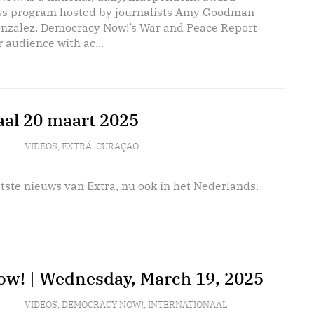
s program hosted by journalists Amy Goodman
nzalez. Democracy Now!’s War and Peace Report
 audience with ac...
aal 20 maart 2025
VIDEOS
,
EXTRÁ
,
CURAÇAO
tste nieuws van Extra, nu ook in het Nederlands.
w! | Wednesday, March 19, 2025
VIDEOS
,
DEMOCRACY NOW!
,
INTERNATIONAAL