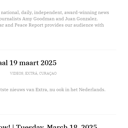
 national, daily, independent, award-winning news
journalists Amy Goodman and Juan Gonzalez.
r and Peace Report provides our audience with
aal 19 maart 2025
VIDEOS
,
EXTRÁ
,
CURAÇAO
tste nieuws van Extra, nu ook in het Nederlands.
w! | Tuesday, March 18, 2025