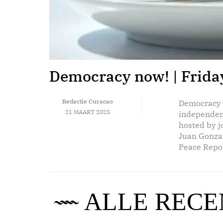
Democracy now! | Thurs
Democracy now! | Frida
Redactie Curacao
Redactie Curacao
Democracy N
Democracy N
20 MAART 2025
21 MAART 2025
independen
independen
hosted by 
hosted by 
Juan Gonza
Juan Gonza
Peace Repor
Peace Repor
ALLE RECE