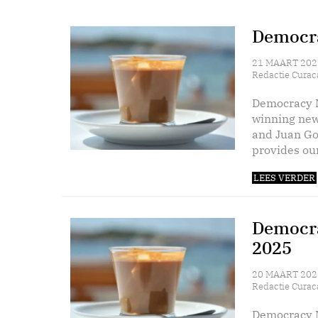
Democra
21 MAART 202
Redactie Curac
Democracy N
winning new
and Juan Go
provides our
LEES VERDER
Democra
2025
20 MAART 202
Redactie Curac
Democracy N