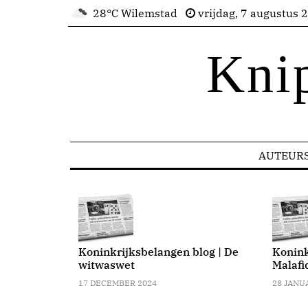
28°C Wilemstad
vrijdag, 7 augustus 
Kni
AUTEUR
blog | Waar
 Curacao?
Koninkrijksbelangen blog | De
Konink
witwaswet
Malafi
17 DECEMBER 2024
28 JANU