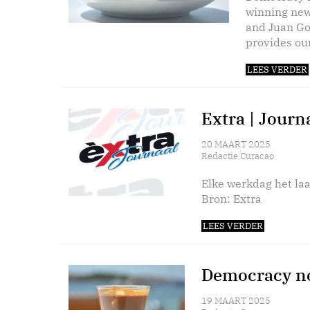
winning new
and Juan Go
provides our
LEES VERDER
Extra | Journ
20 MAART 2025
Redactie Curacao
Elke werkdag het laa
Bron: Extra
LEES VERDER
Democracy no
19 MAART 2025