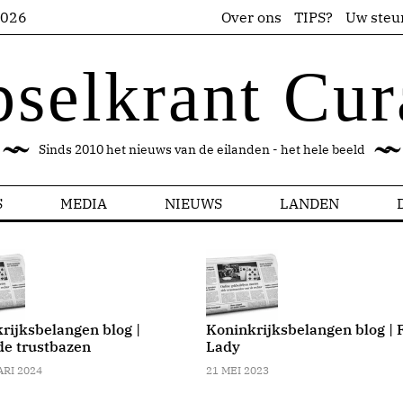
2026
Over ons
TIPS?
Uw steu
pselkrant Cur
Sinds 2010 het nieuws van de eilanden - het hele beeld
S
MEDIA
NIEUWS
LANDEN
rijksbelangen blog |
Koninkrijksbelangen blog | F
de trustbazen
Lady
ARI 2024
21 MEI 2023