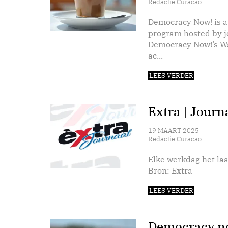
Redactie Curacao
Democracy Now! is a
program hosted by 
Democracy Now!’s Wa
ac...
LEES VERDER
Extra | Journ
19 MAART 2025
Redactie Curacao
Elke werkdag het laa
Bron: Extra
LEES VERDER
Democracy no