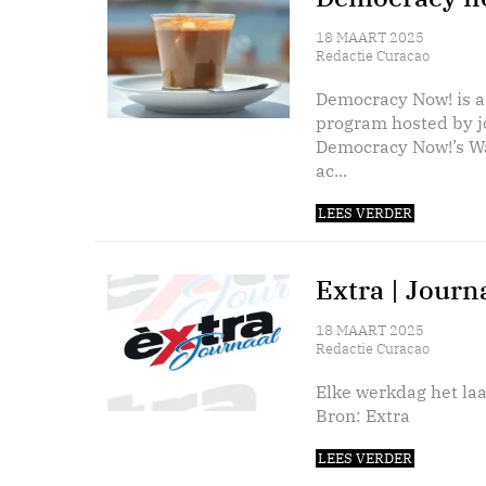
18 MAART 2025
Redactie Curacao
Democracy Now! is a
program hosted by 
Democracy Now!’s Wa
ac...
LEES VERDER
Extra | Journ
18 MAART 2025
Redactie Curacao
Elke werkdag het laa
Bron: Extra
LEES VERDER