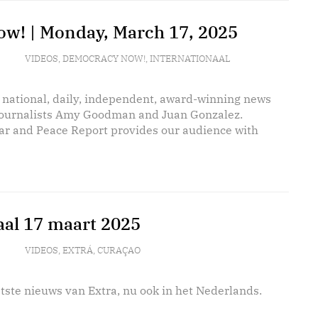
w! | Monday, March 17, 2025
VIDEOS
,
DEMOCRACY NOW!
,
INTERNATIONAAL
 national, daily, independent, award-winning news
journalists Amy Goodman and Juan Gonzalez.
r and Peace Report provides our audience with
aal 17 maart 2025
VIDEOS
,
EXTRÁ
,
CURAÇAO
tste nieuws van Extra, nu ook in het Nederlands.