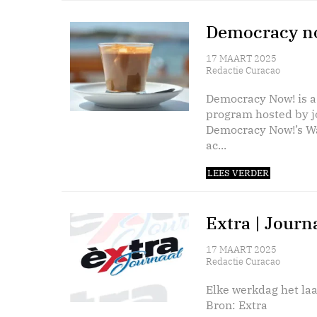
Democracy no
17 MAART 2025
Redactie Curacao
Democracy Now! is a
program hosted by 
Democracy Now!’s Wa
ac...
LEES VERDER
Extra | Journ
17 MAART 2025
Redactie Curacao
Elke werkdag het laa
Bron: Extra