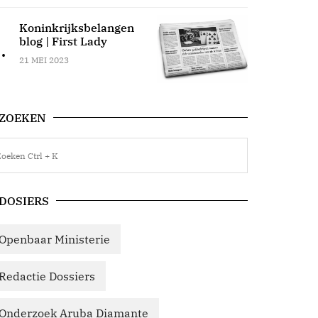
Koninkrijksbelangen
blog | First Lady
.
21 MEI 2023
tra | Journaal 20 maart 2025
ZOEKEN
dactie Curacao
Elke werkdag het laatste nieu
0 MAART 2025
nu ook in het Nederlands. Bro
DOSIERS
Openbaar Ministerie
Redactie Dossiers
Onderzoek Aruba Diamante