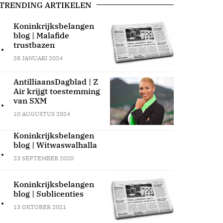
TRENDING ARTIKELEN
Koninkrijksbelangen
blog | Malafide
.
trustbazen
28 JANUARI 2024
AntilliaansDagblad | Z
Air krijgt toestemming
.
van SXM
10 AUGUSTUS 2024
Koninkrijksbelangen
blog | Witwaswalhalla
.
23 SEPTEMBER 2020
Koninkrijksbelangen
blog | Sublicenties
.
13 OKTOBER 2021