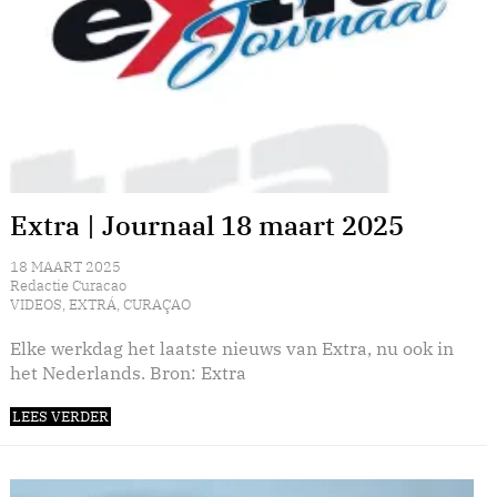
Extra | Journaal 18 maart 2025
18 MAART 2025
Redactie Curacao
VIDEOS
,
EXTRÁ
,
CURAÇAO
Elke werkdag het laatste nieuws van Extra, nu ook in
het Nederlands. Bron: Extra
LEES VERDER