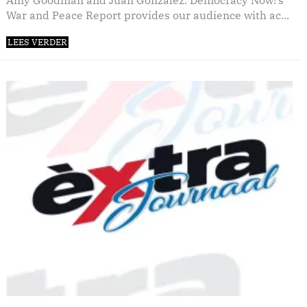
Amy Goodman and Juan Gonzalez. Democracy Now!’s
War and Peace Report provides our audience with ac...
LEES VERDER