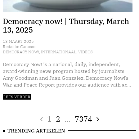
Democracy now! | Thursday, March
13, 2025
13 MAART 2025
Redactie Curacao
DEMOCRACY NOW!
,
INTERNATIONAAL
,
VIDEOS
Democracy Now! is a national, daily, independent,
award-winning news program hosted by journalists
Amy Goodman and Juan Gonzalez. Democracy Now!’s
War and Peace Report provides our audience with ac...
LEES VERDER
1
2
…
7374
TRENDING ARTIKELEN