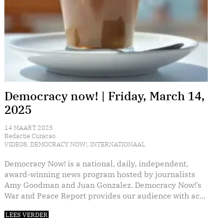
Democracy now! | Friday, March 14,
2025
14 MAART 2025
Redactie Curacao
VIDEOS
,
DEMOCRACY NOW!
,
INTERNATIONAAL
Democracy Now! is a national, daily, independent,
award-winning news program hosted by journalists
Amy Goodman and Juan Gonzalez. Democracy Now!’s
War and Peace Report provides our audience with ac...
LEES VERDER