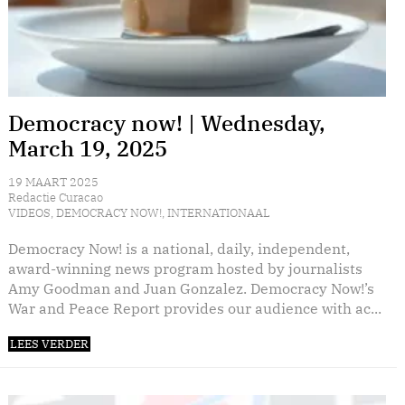
Democracy now! | Wednesday,
March 19, 2025
19 MAART 2025
Redactie Curacao
VIDEOS
,
DEMOCRACY NOW!
,
INTERNATIONAAL
Democracy Now! is a national, daily, independent,
award-winning news program hosted by journalists
Amy Goodman and Juan Gonzalez. Democracy Now!’s
War and Peace Report provides our audience with ac...
LEES VERDER