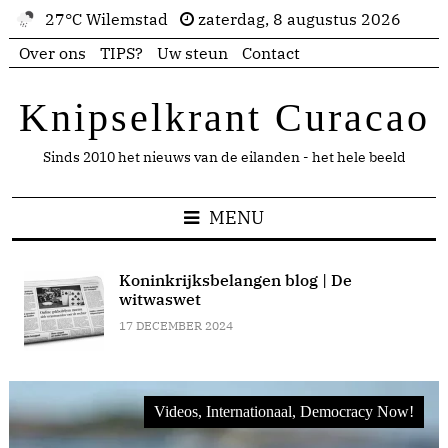
27°C Wilemstad
zaterdag, 8 augustus 2026
Over ons
TIPS?
Uw steun
Contact
Knipselkrant Curacao
Sinds 2010 het nieuws van de eilanden - het hele beeld
MENU
Koninkrijksbelangen blog | De
witwaswet
17 DECEMBER 2024
Videos, Internationaal, Democracy Now!