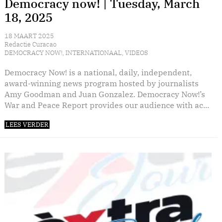
Democracy now! | Tuesday, March
18, 2025
18 MAART 2025
Redactie Curacao
DEMOCRACY NOW!
,
INTERNATIONAAL
,
VIDEOS
Democracy Now! is a national, daily, independent,
award-winning news program hosted by journalists
Amy Goodman and Juan Gonzalez. Democracy Now!’s
War and Peace Report provides our audience with ac...
LEES VERDER